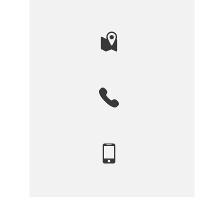
2023-02-07
在線玩百家樂專家指南
百家樂是一款流行的娛樂城遊戲，
已經存在了幾個世紀，但現在可以
在線玩了。對於想要在舒適的家中
享受遊戲的刺激和快節奏動作的玩
家來說，這是個好消息。這是在線
2023-01-25
玩百家樂的專家指南。
在線老虎機無需存款
無需存款的在線老虎機是指無需存
款即可在線玩的老虎機遊戲。這些
遊戲通常由在線娛樂城提供，以此
來吸引新玩家並讓他們有機會嘗試
娛樂城的產品，而無需自己承擔任
2023-01-13
何金錢風險。
在線運動的基礎場中投注
在線體育 場中投注 是一種賭博形