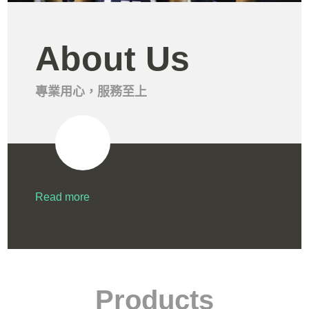
About Us
專業用心，服務至上
Read more
Products