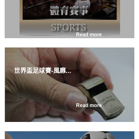
Read more
世界盃足球賽-風靡...
Read more