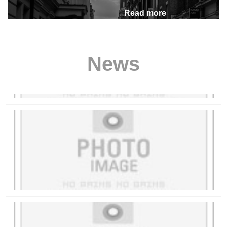
流暢，深受亞洲玩家喜愛。特別是
Read more
2025-03-07
在體育投注領域，I88提供覆蓋全球
NBA運彩投注攻略：賠率
賽事的即時盤口與賠率資訊，包括
台灣運彩（台灣運動彩券）是由台
分析、投注技巧與必勝策略
NBA、歐冠盃、MLB、NFL等頂尖
灣政府合法運營的運動彩票平台，
News
聯賽，並支援多種盤口格式與串關
為台灣民眾提供合法的運彩投注選
玩法，滿足不同層級玩家的需求。
項。自從台灣運彩成立以來，它不
僅吸引了大量運動迷，也成為了許
2024-12-16
多投注者的首選平台。台灣運彩的
九州無法登入究竟是技術故
主要特點是提供各種體育賽事的投
障還是永久關閉的徵兆？
注，包括足球、籃球、棒球、排球
等各項運動，並且依據賽事的類型
和受歡迎程度，提供不同的賠率和
投注方式。
2024-12-16
LEO娛樂城無法登入原因成
謎，是否與九州娛樂城一樣