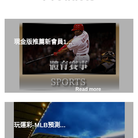
現金版推薦新會員1...
Read more
玩運彩-MLB預測...