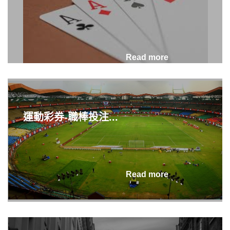
流暢，深受亞洲玩家喜愛。特別是
2025-03-07
在體育投注領域，I88提供覆蓋全球
NBA運彩投注攻略：賠率
賽事的即時盤口與賠率資訊，包括
台灣運彩（台灣運動彩券）是由台
分析、投注技巧與必勝策略
NBA、歐冠盃、MLB、NFL等頂尖
灣政府合法運營的運動彩票平台，
Read more
聯賽，並支援多種盤口格式與串關
為台灣民眾提供合法的運彩投注選
玩法，滿足不同層級玩家的需求。
項。自從台灣運彩成立以來，它不
僅吸引了大量運動迷，也成為了許
2024-12-16
多投注者的首選平台。台灣運彩的
運動彩券-職棒投注...
九州無法登入究竟是技術故
主要特點是提供各種體育賽事的投
障還是永久關閉的徵兆？
注，包括足球、籃球、棒球、排球
等各項運動，並且依據賽事的類型
和受歡迎程度，提供不同的賠率和
Read more
投注方式。
2024-12-16
LEO娛樂城無法登入原因成
謎，是否與九州娛樂城一樣