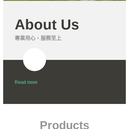
About Us
專業用心，服務至上
Read more
Products