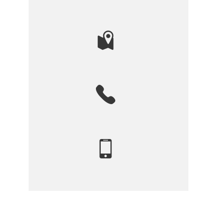
現在將不再對下一個球體產生影
2021-12-14
響。這項運動被認為是自然的娛
i88娛樂城台灣的紙牌遊戲
樂。
i88娛樂城百家樂在線賭場運動及其
是怎樣的
所有版本如今在國際世界各地都得
到了執行和珍視。這就是為什麼這
項運動感覺自己在完全以土地為基
礎的完全賭場中陷入困境並不出人
2021-12-06
意料，它開始發展，尋找新的領域
今彩539如何在台灣在線彩
來展示自己。
今彩539網絡是一個出色的設備，
票中使用號碼
用於搜索彩票號碼之外的內容。有
許多資產可能非常專業，並為您提
供研究前面和著名數字的風險。
2021-11-30
您應該遵循的頂級騙術以擴