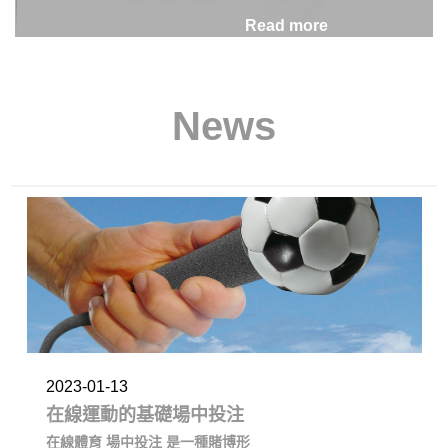
Read more
2023-01-25
在線老虎機無需存款
News
無需存款的在線老虎機是指無需存
款即可在線玩的老虎機遊戲。這些
遊戲通常由在線娛樂城提供，以此
來吸引新玩家並讓他們有機會嘗試
娛樂城的產品，而無需自己承擔任
何金錢風險。
2023-01-13
在線運動的基礎場中投注
在線體育 場中投注 是一種賭博形