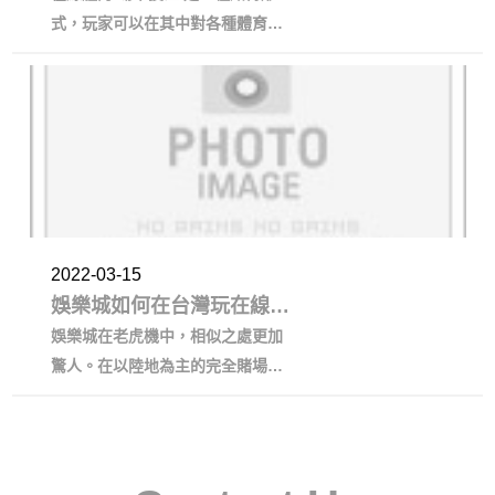
式，玩家可以在其中對各種體育賽
事的結果下注。
2022-03-15
娛樂城如何在台灣玩在線賭
娛樂城在老虎機中，相似之處更加
場老虎機
驚人。在以陸地為主的完全賭場
中，老虎機不再是機械的“單臂強
盜”。您將在陸地在線賭場玩的自動
老虎機與您將在互聯網在線玩的自
動老虎機完全相似賭場。