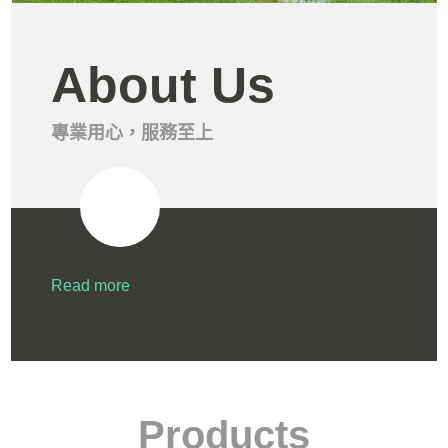
About Us
專業用心，服務至上
2024-03-20
智慧投資：上班族被動收入
PTT分享與交流！
Read more
Products