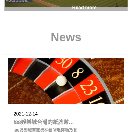
百家樂關於基諾，您需要不要忘記
線賭場遊戲
Read more
的一個要素是，它遠非一項真正的
危險運動。沒有任何方式可以預期
會抽取哪些數字。並且前面的球體
News
現在將不再對下一個球體產生影
響。這項運動被認為是自然的娛
樂。
2021-12-14
i88娛樂城台灣的紙牌遊戲
i88娛樂城百家樂在線賭場運動及其
是怎樣的
所有版本如今在國際世界各地都得
到了執行和珍視。這就是為什麼這
項運動感覺自己在完全以土地為基
礎的完全賭場中陷入困境並不出人