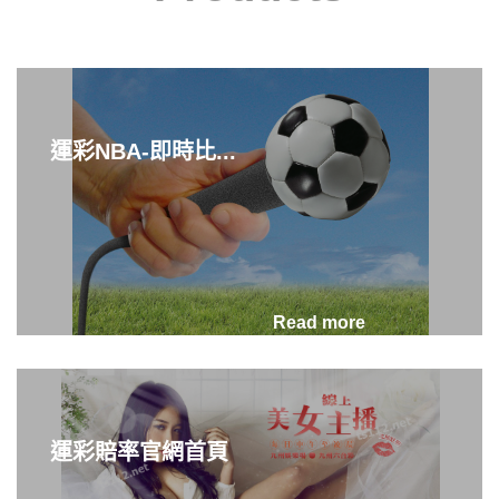
2023-02-07
在線玩百家樂專家指南
百家樂是一款流行的娛樂城遊戲，
運彩NBA-即時比...
已經存在了幾個世紀，但現在可以
在線玩了。對於想要在舒適的家中
享受遊戲的刺激和快節奏動作的玩
家來說，這是個好消息。這是在線
玩百家樂的專家指南。
Read more
2023-01-25
在線老虎機無需存款
運彩賠率官網首頁
無需存款的在線老虎機是指無需存