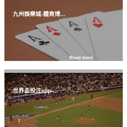
九州娛樂城-體育博...
2022-03-15
娛樂城如何在台灣玩在線賭
娛樂城在老虎機中，相似之處更加
場老虎機
驚人。在以陸地為主的完全賭場
Read more
中，老虎機不再是機械的“單臂強
盜”。您將在陸地在線賭場玩的自動
老虎機與您將在互聯網在線玩的自
動老虎機完全相似賭場。
世界盃投注app-...
2022-01-04
百家樂台灣有哪些很棒的在