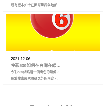
意料，它開始發展，尋找新的領域
來展示自己。
2021-12-06
今彩539如何在台灣在線彩
今彩539網絡是一個出色的設備，
票中使用號碼
用於搜索彩票號碼之外的內容。有
許多資產可能非常專業，並為您提
供研究前面和著名數字的風險。
2021-11-30