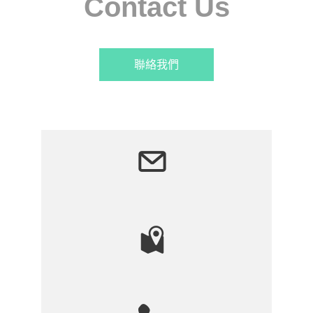
Contact Us
您應該遵循的頂級騙術以擴
大在2022年獲勝的機會
聯絡我們
2021-11-25
世界盃賠率如何在台灣的足
世界盃賠率足球可以在很多方法中
球博彩中確保投注
近似計時。提前利率似乎更有可能
存在一個確定的賭注或套利機會