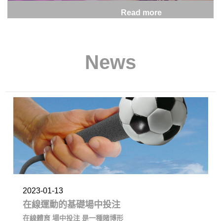
Read more
2023-01-25
在線老虎機無需存款
News
無需存款的在線老虎機是指無需存
款即可在線玩的老虎機遊戲。這些
遊戲通常由在線娛樂城提供，以此
來吸引新玩家並讓他們有機會嘗試
娛樂城的產品，而無需自己承擔任
何金錢風險。
2023-01-13
在線運動的基礎場中投注
在線體育 場中投注 是一種賭博形