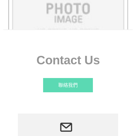
走向關閉？
2024-09-27
九州娛樂城詐騙實錄：真實
玩家血淚控訴不出金陷阱！
Contact Us
聯絡我們
2024-03-20
智慧投資：上班族被動收入
PTT分享與交流！