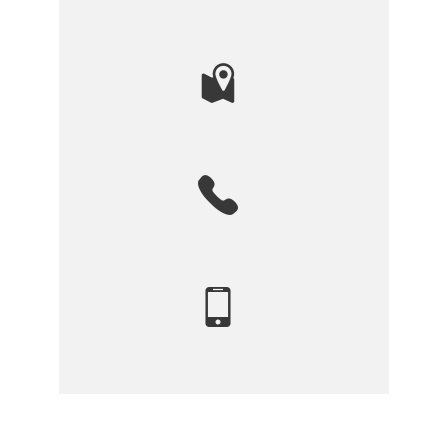
2023-02-07
在線玩百家樂專家指南
百家樂是一款流行的娛樂城遊戲，
已經存在了幾個世紀，但現在可以
在線玩了。對於想要在舒適的家中
享受遊戲的刺激和快節奏動作的玩
家來說，這是個好消息。這是在線
2023-01-25
玩百家樂的專家指南。
在線老虎機無需存款
無需存款的在線老虎機是指無需存
款即可在線玩的老虎機遊戲。這些
遊戲通常由在線娛樂城提供，以此
來吸引新玩家並讓他們有機會嘗試
娛樂城的產品，而無需自己承擔任
2023-01-13
何金錢風險。
在線運動的基礎場中投注
在線體育 場中投注 是一種賭博形