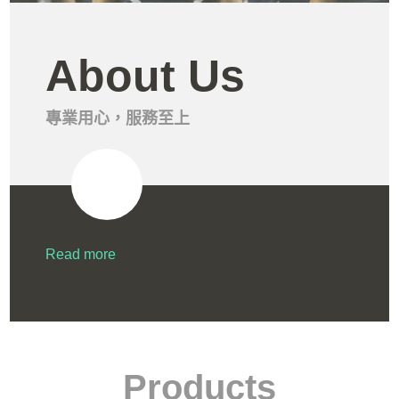
About Us
專業用心，服務至上
Read more
Products