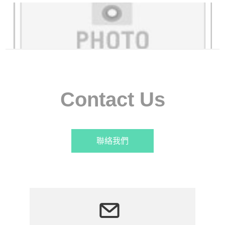
走向關閉？
2024-09-27
九州娛樂城詐騙實錄：真實
玩家血淚控訴不出金陷阱！
Contact Us
聯絡我們
2024-03-20
智慧投資：上班族被動收入
PTT分享與交流！