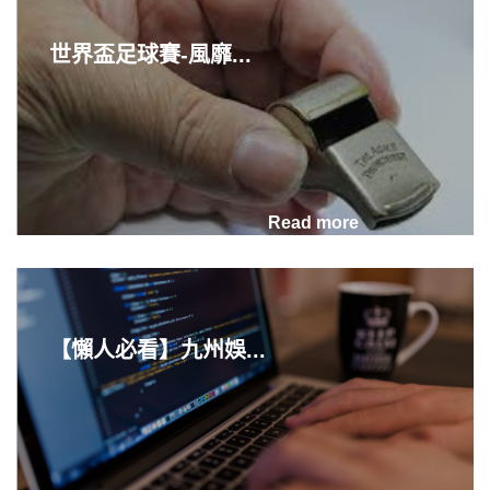
世界盃足球賽-風靡...
Read more
2025-04-17
【懶人必看】九州娛...
NBA運彩投注策略與賽事
I88娛樂城是近年線上博弈市場中頗
數據分析：提升命中率的實
具知名度的娛樂品牌，以豐富的體
務研究
育博彩、真人娛樂與電子遊戲為核
心特色。平台操作簡便、頁面設計