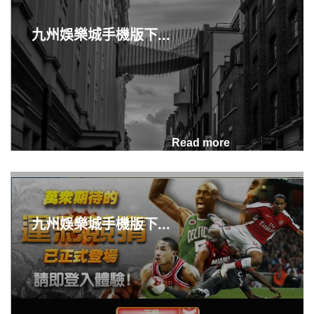
九州娛樂城手機版下...
Read more
2025-04-17
九州娛樂城手機版下...
NBA運彩投注策略與賽事
I88娛樂城是近年線上博弈市場中頗
數據分析：提升命中率的實
具知名度的娛樂品牌，以豐富的體
務研究
育博彩、真人娛樂與電子遊戲為核
心特色。平台操作簡便、頁面設計