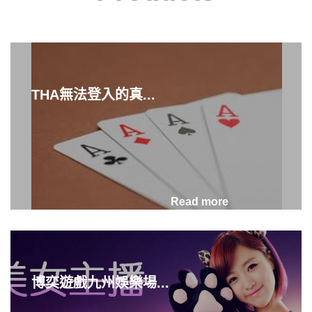
THA無法登入的真...
Read more
博奕遊戲九州娛樂場...