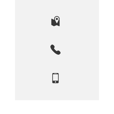
2023-02-07
在線玩百家樂專家指南
百家樂是一款流行的娛樂城遊戲，
已經存在了幾個世紀，但現在可以
在線玩了。對於想要在舒適的家中
享受遊戲的刺激和快節奏動作的玩
家來說，這是個好消息。這是在線
2023-01-25
玩百家樂的專家指南。
在線老虎機無需存款
無需存款的在線老虎機是指無需存
款即可在線玩的老虎機遊戲。這些
遊戲通常由在線娛樂城提供，以此
來吸引新玩家並讓他們有機會嘗試
娛樂城的產品，而無需自己承擔任
2023-01-13
何金錢風險。
在線運動的基礎場中投注
在線體育 場中投注 是一種賭博形