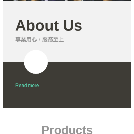
About Us
專業用心，服務至上
Read more
Products