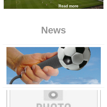
2023-02-07
Read more
在線玩百家樂專家指南
百家樂是一款流行的娛樂城遊戲，
已經存在了幾個世紀，但現在可以
News
在線玩了。對於想要在舒適的家中
享受遊戲的刺激和快節奏動作的玩
家來說，這是個好消息。這是在線
2023-01-25
玩百家樂的專家指南。
在線老虎機無需存款
無需存款的在線老虎機是指無需存
款即可在線玩的老虎機遊戲。這些
遊戲通常由在線娛樂城提供，以此
來吸引新玩家並讓他們有機會嘗試
娛樂城的產品，而無需自己承擔任
2023-01-13
何金錢風險。
在線運動的基礎場中投注
在線體育 場中投注 是一種賭博形