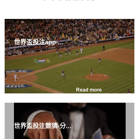
世界盃投注app-...
2025-04-17
Read more
NBA運彩投注策略與賽事
I88娛樂城是近年線上博弈市場中頗
數據分析：提升命中率的實
具知名度的娛樂品牌，以豐富的體
務研究
育博彩、真人娛樂與電子遊戲為核
世界盃投注競猜-分...
心特色。平台操作簡便、頁面設計