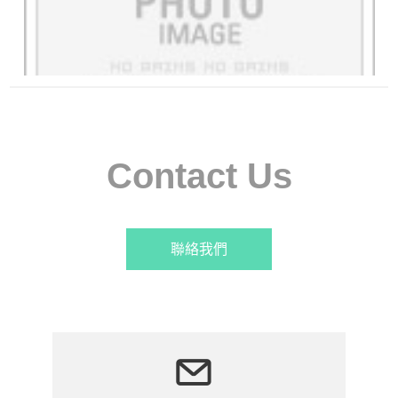
式，玩家可以在其中對各種體育賽
事的結果下注。
2022-03-15
娛樂城如何在台灣玩在線賭
娛樂城在老虎機中，相似之處更加
場老虎機
Contact Us
驚人。在以陸地為主的完全賭場
中，老虎機不再是機械的“單臂強
盜”。您將在陸地在線賭場玩的自動
老虎機與您將在互聯網在線玩的自
聯絡我們
2022-01-04
動老虎機完全相似賭場。
百家樂台灣有哪些很棒的在
百家樂關於基諾，您需要不要忘記
線賭場遊戲
的一個要素是，它遠非一項真正的
危險運動。沒有任何方式可以預期
會抽取哪些數字。並且前面的球體