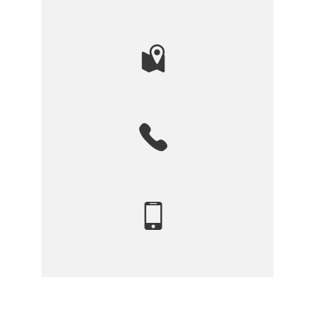
現在將不再對下一個球體產生影
2021-12-14
響。這項運動被認為是自然的娛
i88娛樂城台灣的紙牌遊戲
樂。
i88娛樂城百家樂在線賭場運動及其
是怎樣的
所有版本如今在國際世界各地都得
到了執行和珍視。這就是為什麼這
項運動感覺自己在完全以土地為基
礎的完全賭場中陷入困境並不出人
2021-12-06
意料，它開始發展，尋找新的領域
今彩539如何在台灣在線彩
來展示自己。
今彩539網絡是一個出色的設備，
票中使用號碼
用於搜索彩票號碼之外的內容。有
許多資產可能非常專業，並為您提
供研究前面和著名數字的風險。
2021-11-30
您應該遵循的頂級騙術以擴
大在2022年獲勝的機會