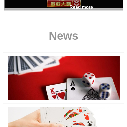
Read more
2024-09-27
九州娛樂城詐騙實錄：真實
玩家血淚控訴不出金陷阱！
News
2024-03-20
智慧投資：上班族被動收入
PTT分享與交流！
2023-02-07
在線玩百家樂專家指南
百家樂是一款流行的娛樂城遊戲，