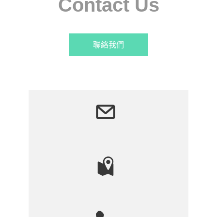
Contact Us
聯絡我們
2023-02-07
在線玩百家樂專家指南
百家樂是一款流行的娛樂城遊戲，
已經存在了幾個世紀，但現在可以
在線玩了。對於想要在舒適的家中
享受遊戲的刺激和快節奏動作的玩
家來說，這是個好消息。這是在線
玩百家樂的專家指南。
2023-01-25