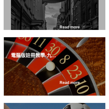
2025-04-17
NBA運彩投注策略與賽事
I88娛樂城是近年線上博弈市場中頗
數據分析：提升命中率的實
Read more
具知名度的娛樂品牌，以豐富的體
務研究
育博彩、真人娛樂與電子遊戲為核
心特色。平台操作簡便、頁面設計
流暢，深受亞洲玩家喜愛。特別是
電腦版註冊教學-九...
在體育投注領域，I88提供覆蓋全球
賽事的即時盤口與賠率資訊，包括
NBA、歐冠盃、MLB、NFL等頂尖
聯賽，並支援多種盤口格式與串關
Read more
玩法，滿足不同層級玩家的需求。
2025-03-07
NBA運彩投注攻略：賠率
台灣運彩（台灣運動彩券）是由台
分析、投注技巧與必勝策略
灣政府合法運營的運動彩票平台，