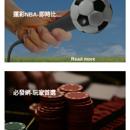
為台灣民眾提供合法的運彩投注選
項。自從台灣運彩成立以來，它不
運彩NBA-即時比...
僅吸引了大量運動迷，也成為了許
多投注者的首選平台。台灣運彩的
主要特點是提供各種體育賽事的投
注，包括足球、籃球、棒球、排球
等各項運動，並且依據賽事的類型
Read more
和受歡迎程度，提供不同的賠率和
2024-12-16
投注方式。
九州無法登入究竟是技術故
障還是永久關閉的徵兆？
必發網-玩家首選