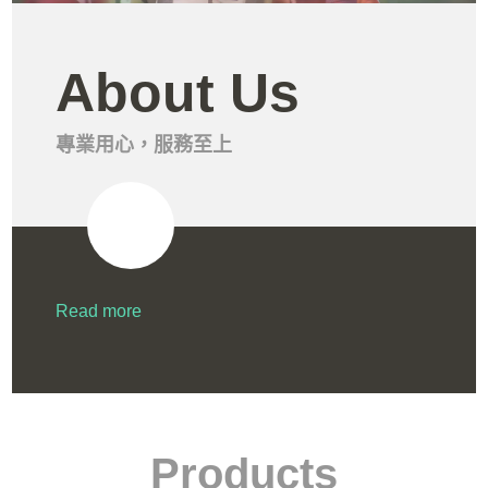
About Us
專業用心，服務至上
Read more
Products