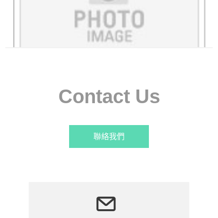
走向關閉？
2024-09-27
九州娛樂城詐騙實錄：真實
玩家血淚控訴不出金陷阱！
Contact Us
聯絡我們
2024-03-20
智慧投資：上班族被動收入
PTT分享與交流！