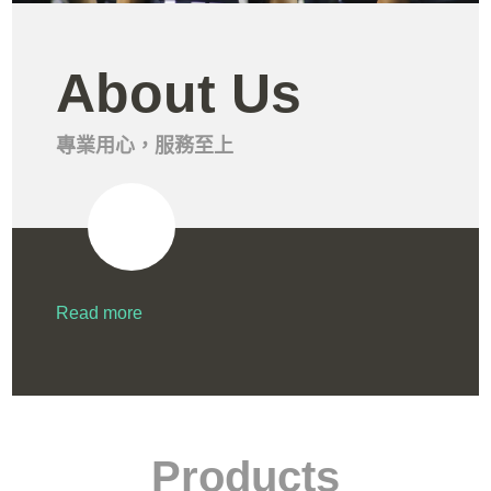
About Us
專業用心，服務至上
Read more
Products