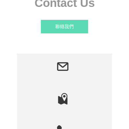
Contact Us
2024-03-20
聯絡我們
智慧投資：上班族被動收入
PTT分享與交流！
2023-02-07
在線玩百家樂專家指南
百家樂是一款流行的娛樂城遊戲，