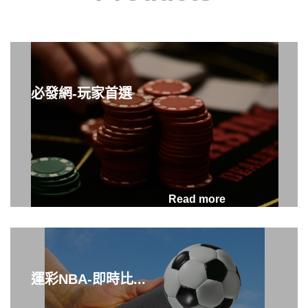
必發網-玩家首選
Read more
運彩NBA-即時比...