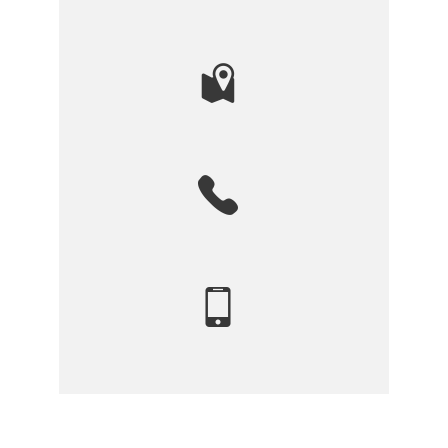
2023-02-07
在線玩百家樂專家指南
百家樂是一款流行的娛樂城遊戲，
已經存在了幾個世紀，但現在可以
在線玩了。對於想要在舒適的家中
享受遊戲的刺激和快節奏動作的玩
家來說，這是個好消息。這是在線
2023-01-25
玩百家樂的專家指南。
在線老虎機無需存款
無需存款的在線老虎機是指無需存
款即可在線玩的老虎機遊戲。這些
遊戲通常由在線娛樂城提供，以此
來吸引新玩家並讓他們有機會嘗試
娛樂城的產品，而無需自己承擔任
2023-01-13
何金錢風險。
在線運動的基礎場中投注
在線體育 場中投注 是一種賭博形