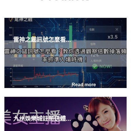
雷神之鎚訊號怎麼看...
Read more
九州娛樂城註冊送體...