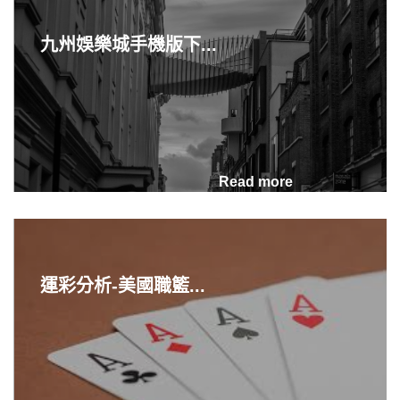
2024-12-16
多投注者的首選平台。台灣運彩的
九州無法登入究竟是技術故
主要特點是提供各種體育賽事的投
九州娛樂城手機版下...
障還是永久關閉的徵兆？
注，包括足球、籃球、棒球、排球
等各項運動，並且依據賽事的類型
和受歡迎程度，提供不同的賠率和
投注方式。
2024-12-16
Read more
LEO娛樂城無法登入原因成
謎，是否與九州娛樂城一樣
走向關閉？
運彩分析-美國職籃...
2024-09-27
九州娛樂城詐騙實錄：真實
玩家血淚控訴不出金陷阱！