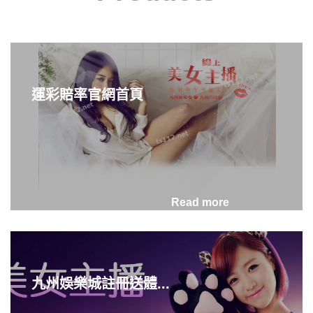
運彩賠率官網首頁
Read more
2025-04-17
NBA運彩投注策略與賽事
I88娛樂城是近年線上博弈市場中頗
數據分析：提升命中率的實
具知名度的娛樂品牌，以豐富的體
務研究
育博彩、真人娛樂與電子遊戲為核
九州娛樂城註冊送體...
心特色。平台操作簡便、頁面設計