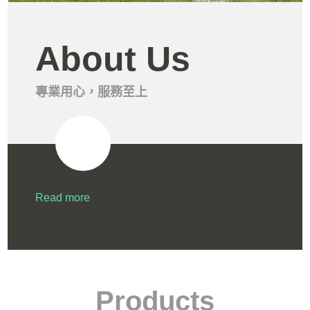
About Us
專業用心，服務至上
Read more
Products