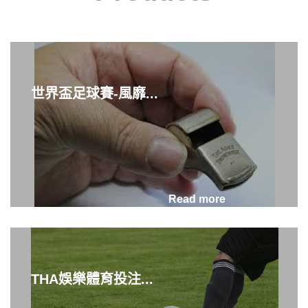
心特色。平台操作簡便、頁面設計
流暢，深受亞洲玩家喜愛。特別是
在體育投注領域，I88提供覆蓋全球
賽事的即時盤口與賠率資訊，包括
NBA、歐冠盃、MLB、NFL等頂尖
世界盃足球賽-風靡...
聯賽，並支援多種盤口格式與串關
玩法，滿足不同層級玩家的需求。
2025-03-07
NBA運彩投注攻略：賠率
台灣運彩（台灣運動彩券）是由台
分析、投注技巧與必勝策略
灣政府合法運營的運動彩票平台，
Read more
為台灣民眾提供合法的運彩投注選
項。自從台灣運彩成立以來，它不
僅吸引了大量運動迷，也成為了許
多投注者的首選平台。台灣運彩的
主要特點是提供各種體育賽事的投
THA娛樂體育投注...
注，包括足球、籃球、棒球、排球