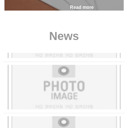
流暢，深受亞洲玩家喜愛。特別是
Read more
2025-03-07
在體育投注領域，I88提供覆蓋全球
NBA運彩投注攻略：賠率
賽事的即時盤口與賠率資訊，包括
台灣運彩（台灣運動彩券）是由台
分析、投注技巧與必勝策略
NBA、歐冠盃、MLB、NFL等頂尖
灣政府合法運營的運動彩票平台，
News
聯賽，並支援多種盤口格式與串關
為台灣民眾提供合法的運彩投注選
玩法，滿足不同層級玩家的需求。
項。自從台灣運彩成立以來，它不
僅吸引了大量運動迷，也成為了許
2024-12-16
多投注者的首選平台。台灣運彩的
九州無法登入究竟是技術故
主要特點是提供各種體育賽事的投
障還是永久關閉的徵兆？
注，包括足球、籃球、棒球、排球
等各項運動，並且依據賽事的類型
和受歡迎程度，提供不同的賠率和
投注方式。
2024-12-16
LEO娛樂城無法登入原因成
謎，是否與九州娛樂城一樣