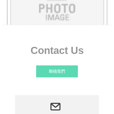
走向關閉？
2024-09-27
九州娛樂城詐騙實錄：真實
玩家血淚控訴不出金陷阱！
Contact Us
聯絡我們
2024-03-20
智慧投資：上班族被動收入
PTT分享與交流！