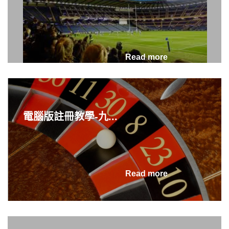
Read more
電腦版註冊教學-九...
Read more