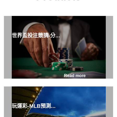
世界盃投注競猜-分...
Read more
玩運彩-MLB預測...