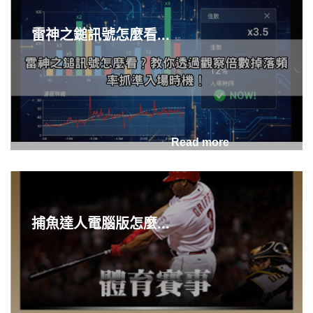
九州娛樂城詐騙實錄：真實
雷神之鎚訊號怎麼看...
玩家血淚控訴不出金陷阱！
2024-03-20
智慧投資：上班族被動收入
Read more
PTT分享與交流！
捕魚達人電腦版怎麼...
2023-02-07
在線玩百家樂專家指南
百家樂是一款流行的娛樂城遊戲，
已經存在了幾個世紀，但現在可以