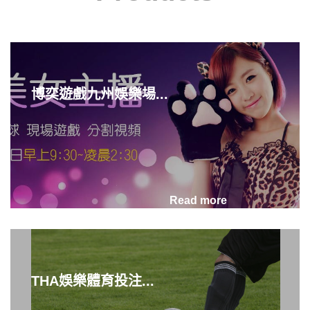
博奕遊戲九州娛樂場...
2025-04-17
NBA運彩投注策略與賽事
I88娛樂城是近年線上博弈市場中頗
數據分析：提升命中率的實
具知名度的娛樂品牌，以豐富的體
務研究
育博彩、真人娛樂與電子遊戲為核
Read more
心特色。平台操作簡便、頁面設計
流暢，深受亞洲玩家喜愛。特別是
2025-03-07
在體育投注領域，I88提供覆蓋全球
NBA運彩投注攻略：賠率
賽事的即時盤口與賠率資訊，包括
THA娛樂體育投注...
台灣運彩（台灣運動彩券）是由台
分析、投注技巧與必勝策略
NBA、歐冠盃、MLB、NFL等頂尖
灣政府合法運營的運動彩票平台，
聯賽，並支援多種盤口格式與串關