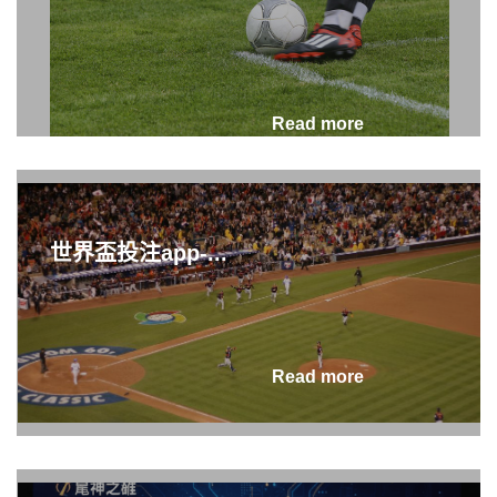
為台灣民眾提供合法的運彩投注選
玩法，滿足不同層級玩家的需求。
項。自從台灣運彩成立以來，它不
僅吸引了大量運動迷，也成為了許
2024-12-16
多投注者的首選平台。台灣運彩的
九州無法登入究竟是技術故
Read more
主要特點是提供各種體育賽事的投
障還是永久關閉的徵兆？
注，包括足球、籃球、棒球、排球
等各項運動，並且依據賽事的類型
和受歡迎程度，提供不同的賠率和
世界盃投注app-...
投注方式。
2024-12-16
LEO娛樂城無法登入原因成
謎，是否與九州娛樂城一樣
Read more
走向關閉？
2024-09-27