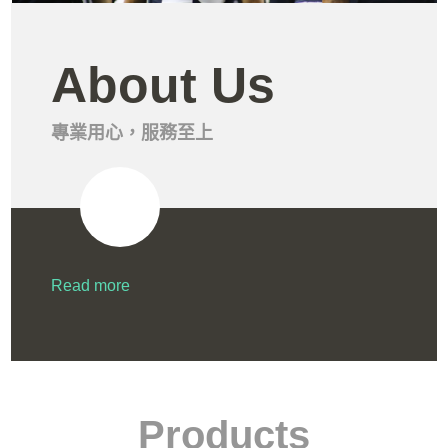
About Us
專業用心，服務至上
Read more
Products