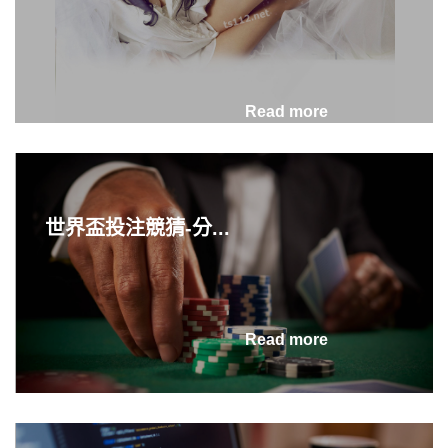
Read more
世界盃投注競猜-分...
Read more