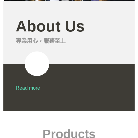
About Us
專業用心，服務至上
Read more
Products