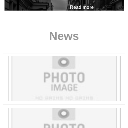
流暢，深受亞洲玩家喜愛。特別是
Read more
2025-03-07
在體育投注領域，I88提供覆蓋全球
NBA運彩投注攻略：賠率
賽事的即時盤口與賠率資訊，包括
台灣運彩（台灣運動彩券）是由台
分析、投注技巧與必勝策略
NBA、歐冠盃、MLB、NFL等頂尖
灣政府合法運營的運動彩票平台，
News
聯賽，並支援多種盤口格式與串關
為台灣民眾提供合法的運彩投注選
玩法，滿足不同層級玩家的需求。
項。自從台灣運彩成立以來，它不
僅吸引了大量運動迷，也成為了許
2024-12-16
多投注者的首選平台。台灣運彩的
九州無法登入究竟是技術故
主要特點是提供各種體育賽事的投
障還是永久關閉的徵兆？
注，包括足球、籃球、棒球、排球
等各項運動，並且依據賽事的類型
和受歡迎程度，提供不同的賠率和
投注方式。
2024-12-16
LEO娛樂城無法登入原因成
謎，是否與九州娛樂城一樣