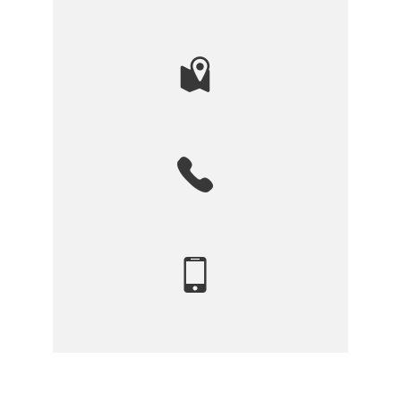
2023-02-07
在線玩百家樂專家指南
百家樂是一款流行的娛樂城遊戲，
已經存在了幾個世紀，但現在可以
在線玩了。對於想要在舒適的家中
享受遊戲的刺激和快節奏動作的玩
家來說，這是個好消息。這是在線
2023-01-25
玩百家樂的專家指南。
在線老虎機無需存款
無需存款的在線老虎機是指無需存
款即可在線玩的老虎機遊戲。這些
遊戲通常由在線娛樂城提供，以此
來吸引新玩家並讓他們有機會嘗試
娛樂城的產品，而無需自己承擔任
2023-01-13
何金錢風險。
在線運動的基礎場中投注
在線體育 場中投注 是一種賭博形