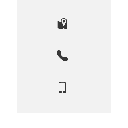
2023-02-07
在線玩百家樂專家指南
百家樂是一款流行的娛樂城遊戲，
已經存在了幾個世紀，但現在可以
在線玩了。對於想要在舒適的家中
享受遊戲的刺激和快節奏動作的玩
家來說，這是個好消息。這是在線
2023-01-25
玩百家樂的專家指南。
在線老虎機無需存款
無需存款的在線老虎機是指無需存
款即可在線玩的老虎機遊戲。這些
遊戲通常由在線娛樂城提供，以此
來吸引新玩家並讓他們有機會嘗試
娛樂城的產品，而無需自己承擔任
2023-01-13
何金錢風險。
在線運動的基礎場中投注
在線體育 場中投注 是一種賭博形