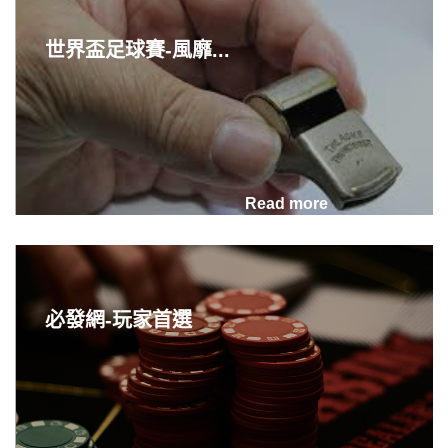
世界盃足球賽-風靡...
Read more
2025-04-17
必發網-玩家首選
NBA運彩投注策略與賽事
I88娛樂城是近年線上博弈市場中頗
數據分析：提升命中率的實
具知名度的娛樂品牌，以豐富的體
務研究
育博彩、真人娛樂與電子遊戲為核
心特色。平台操作簡便、頁面設計