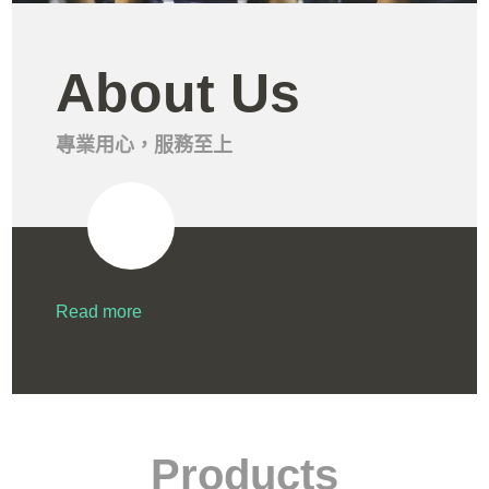
About Us
專業用心，服務至上
Read more
Products