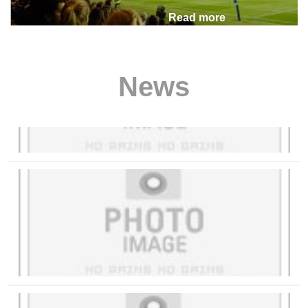
流暢，深受亞洲玩家喜愛。特別是
Read more
2025-03-07
在體育投注領域，I88提供覆蓋全球
NBA運彩投注攻略：賠率
賽事的即時盤口與賠率資訊，包括
台灣運彩（台灣運動彩券）是由台
分析、投注技巧與必勝策略
NBA、歐冠盃、MLB、NFL等頂尖
灣政府合法運營的運動彩票平台，
News
聯賽，並支援多種盤口格式與串關
為台灣民眾提供合法的運彩投注選
玩法，滿足不同層級玩家的需求。
項。自從台灣運彩成立以來，它不
僅吸引了大量運動迷，也成為了許
2024-12-16
多投注者的首選平台。台灣運彩的
九州無法登入究竟是技術故
主要特點是提供各種體育賽事的投
障還是永久關閉的徵兆？
注，包括足球、籃球、棒球、排球
等各項運動，並且依據賽事的類型
和受歡迎程度，提供不同的賠率和
投注方式。
2024-12-16
LEO娛樂城無法登入原因成
謎，是否與九州娛樂城一樣