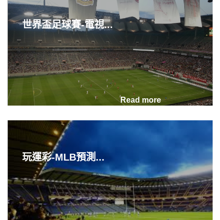
世界盃足球賽-電視...
Read more
2025-04-17
玩運彩-MLB預測...
NBA運彩投注策略與賽事
I88娛樂城是近年線上博弈市場中頗
數據分析：提升命中率的實
具知名度的娛樂品牌，以豐富的體
務研究
育博彩、真人娛樂與電子遊戲為核
心特色。平台操作簡便、頁面設計