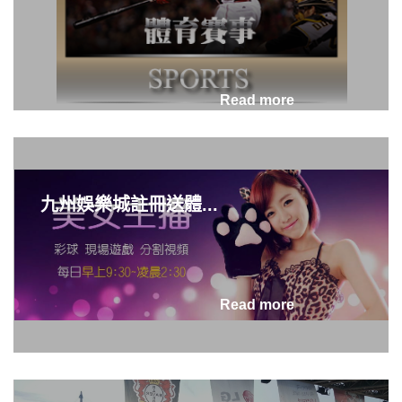
Read more
九州娛樂城註冊送體...
Read more