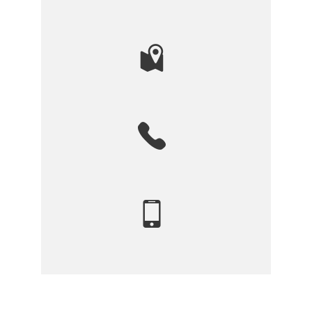
2023-02-07
在線玩百家樂專家指南
百家樂是一款流行的娛樂城遊戲，
已經存在了幾個世紀，但現在可以
在線玩了。對於想要在舒適的家中
享受遊戲的刺激和快節奏動作的玩
家來說，這是個好消息。這是在線
2023-01-25
玩百家樂的專家指南。
在線老虎機無需存款
無需存款的在線老虎機是指無需存
款即可在線玩的老虎機遊戲。這些
遊戲通常由在線娛樂城提供，以此
來吸引新玩家並讓他們有機會嘗試
娛樂城的產品，而無需自己承擔任
2023-01-13
何金錢風險。
在線運動的基礎場中投注
在線體育 場中投注 是一種賭博形