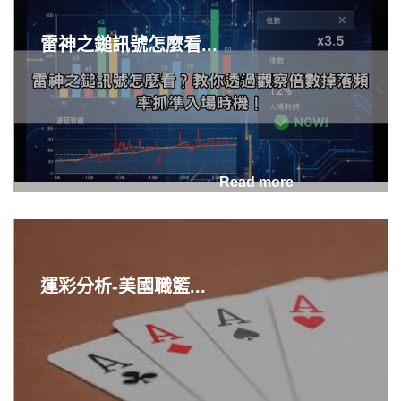
雷神之鎚訊號怎麼看...
Read more
2025-04-17
運彩分析-美國職籃...
NBA運彩投注策略與賽事
I88娛樂城是近年線上博弈市場中頗
數據分析：提升命中率的實
具知名度的娛樂品牌，以豐富的體
務研究
育博彩、真人娛樂與電子遊戲為核
心特色。平台操作簡便、頁面設計