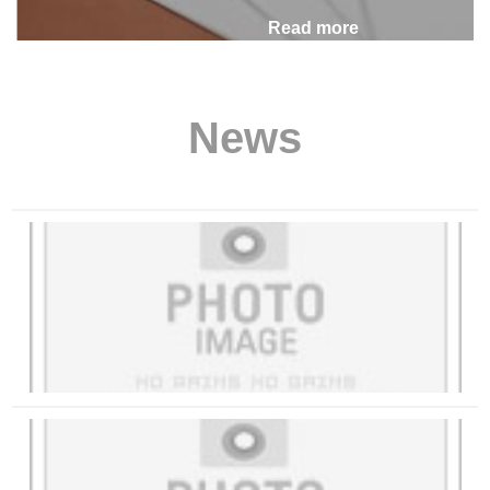
流暢，深受亞洲玩家喜愛。特別是
Read more
2025-03-07
在體育投注領域，I88提供覆蓋全球
NBA運彩投注攻略：賠率
賽事的即時盤口與賠率資訊，包括
台灣運彩（台灣運動彩券）是由台
分析、投注技巧與必勝策略
NBA、歐冠盃、MLB、NFL等頂尖
灣政府合法運營的運動彩票平台，
News
聯賽，並支援多種盤口格式與串關
為台灣民眾提供合法的運彩投注選
玩法，滿足不同層級玩家的需求。
項。自從台灣運彩成立以來，它不
僅吸引了大量運動迷，也成為了許
2024-12-16
多投注者的首選平台。台灣運彩的
九州無法登入究竟是技術故
主要特點是提供各種體育賽事的投
障還是永久關閉的徵兆？
注，包括足球、籃球、棒球、排球
等各項運動，並且依據賽事的類型
和受歡迎程度，提供不同的賠率和
投注方式。
2024-12-16
LEO娛樂城無法登入原因成
謎，是否與九州娛樂城一樣