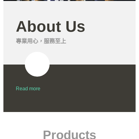
About Us
專業用心，服務至上
Read more
Products