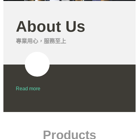
About Us
專業用心，服務至上
Read more
Products