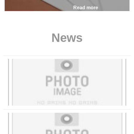
流暢，深受亞洲玩家喜愛。特別是
Read more
2025-03-07
在體育投注領域，I88提供覆蓋全球
NBA運彩投注攻略：賠率
賽事的即時盤口與賠率資訊，包括
台灣運彩（台灣運動彩券）是由台
分析、投注技巧與必勝策略
NBA、歐冠盃、MLB、NFL等頂尖
灣政府合法運營的運動彩票平台，
News
聯賽，並支援多種盤口格式與串關
為台灣民眾提供合法的運彩投注選
玩法，滿足不同層級玩家的需求。
項。自從台灣運彩成立以來，它不
僅吸引了大量運動迷，也成為了許
2024-12-16
多投注者的首選平台。台灣運彩的
九州無法登入究竟是技術故
主要特點是提供各種體育賽事的投
障還是永久關閉的徵兆？
注，包括足球、籃球、棒球、排球
等各項運動，並且依據賽事的類型
和受歡迎程度，提供不同的賠率和
投注方式。
2024-12-16
LEO娛樂城無法登入原因成
謎，是否與九州娛樂城一樣