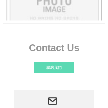
走向關閉？
2024-09-27
九州娛樂城詐騙實錄：真實
玩家血淚控訴不出金陷阱！
Contact Us
聯絡我們
2024-03-20
智慧投資：上班族被動收入
PTT分享與交流！