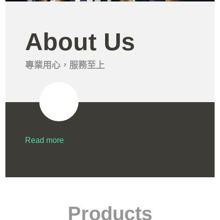
About Us
專業用心，服務至上
Read more
Products