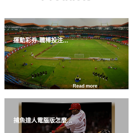
運動彩券-職棒投注...
Read more
捕魚達人電腦版怎麼...