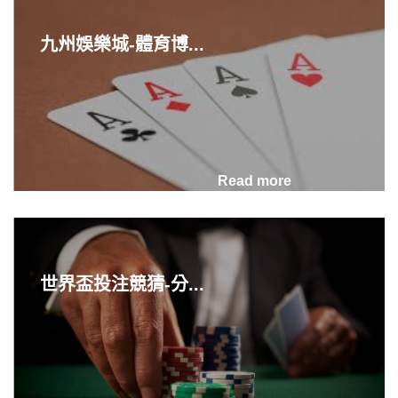
九州娛樂城-體育博...
Read more
2025-04-17
世界盃投注競猜-分...
NBA運彩投注策略與賽事
I88娛樂城是近年線上博弈市場中頗
數據分析：提升命中率的實
具知名度的娛樂品牌，以豐富的體
務研究
育博彩、真人娛樂與電子遊戲為核
心特色。平台操作簡便、頁面設計