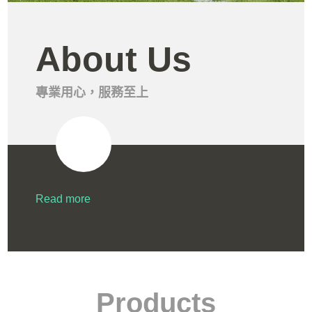
About Us
專業用心，服務至上
Read more
Products