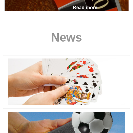
Read more
2023-02-07
在線玩百家樂專家指南
百家樂是一款流行的娛樂城遊戲，
已經存在了幾個世紀，但現在可以
News
在線玩了。對於想要在舒適的家中
享受遊戲的刺激和快節奏動作的玩
家來說，這是個好消息。這是在線
2023-01-25
玩百家樂的專家指南。
在線老虎機無需存款
無需存款的在線老虎機是指無需存
款即可在線玩的老虎機遊戲。這些
遊戲通常由在線娛樂城提供，以此
來吸引新玩家並讓他們有機會嘗試
娛樂城的產品，而無需自己承擔任
2023-01-13
何金錢風險。
在線運動的基礎場中投注
在線體育 場中投注 是一種賭博形