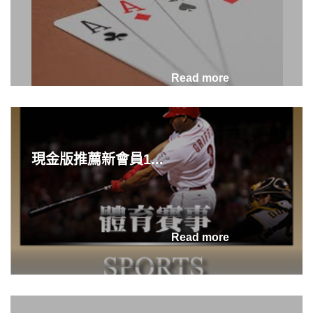
Read more
現金版推薦新會員1...
Read more