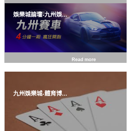
娛樂城論壇-九州娛...
Read more
2025-04-17
九州娛樂城-體育博...
NBA運彩投注策略與賽事
I88娛樂城是近年線上博弈市場中頗
數據分析：提升命中率的實
具知名度的娛樂品牌，以豐富的體
務研究
育博彩、真人娛樂與電子遊戲為核
心特色。平台操作簡便、頁面設計