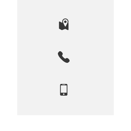
2023-02-07
在線玩百家樂專家指南
百家樂是一款流行的娛樂城遊戲，
已經存在了幾個世紀，但現在可以
在線玩了。對於想要在舒適的家中
享受遊戲的刺激和快節奏動作的玩
家來說，這是個好消息。這是在線
2023-01-25
玩百家樂的專家指南。
在線老虎機無需存款
無需存款的在線老虎機是指無需存
款即可在線玩的老虎機遊戲。這些
遊戲通常由在線娛樂城提供，以此
來吸引新玩家並讓他們有機會嘗試
娛樂城的產品，而無需自己承擔任
2023-01-13
何金錢風險。
在線運動的基礎場中投注
在線體育 場中投注 是一種賭博形