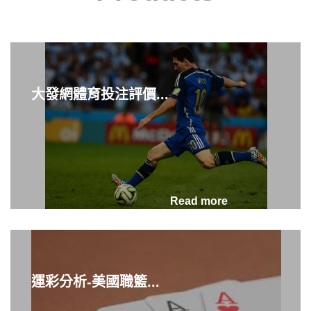
大發網體育投注評價...
Read more
運彩分析-美國職籃...