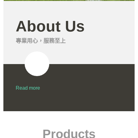
2025-04-17
NBA運彩投注策略與賽事
About Us
I88娛樂城是近年線上博弈市場中頗
數據分析：提升命中率的實
具知名度的娛樂品牌，以豐富的體
務研究
育博彩、真人娛樂與電子遊戲為核
專業用心，服務至上
心特色。平台操作簡便、頁面設計
流暢，深受亞洲玩家喜愛。特別是
2025-03-07
在體育投注領域，I88提供覆蓋全球
NBA運彩投注攻略：賠率
賽事的即時盤口與賠率資訊，包括
台灣運彩（台灣運動彩券）是由台
分析、投注技巧與必勝策略
NBA、歐冠盃、MLB、NFL等頂尖
灣政府合法運營的運動彩票平台，
Read more
聯賽，並支援多種盤口格式與串關
為台灣民眾提供合法的運彩投注選
玩法，滿足不同層級玩家的需求。
項。自從台灣運彩成立以來，它不
僅吸引了大量運動迷，也成為了許
2024-12-16
多投注者的首選平台。台灣運彩的
九州無法登入究竟是技術故
主要特點是提供各種體育賽事的投
Products
障還是永久關閉的徵兆？
注，包括足球、籃球、棒球、排球