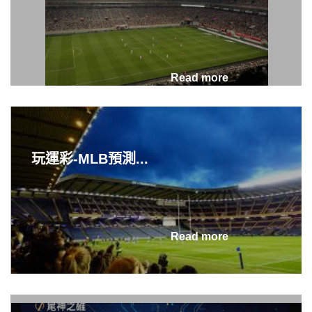
Read more
玩運彩-MLB預測...
Read more