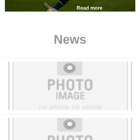
僅吸引了大量運動迷，也成為了許
Read more
2024-12-16
多投注者的首選平台。台灣運彩的
九州無法登入究竟是技術故
主要特點是提供各種體育賽事的投
障還是永久關閉的徵兆？
注，包括足球、籃球、棒球、排球
News
等各項運動，並且依據賽事的類型
和受歡迎程度，提供不同的賠率和
投注方式。
2024-12-16
LEO娛樂城無法登入原因成
謎，是否與九州娛樂城一樣
走向關閉？
2024-09-27
九州娛樂城詐騙實錄：真實
玩家血淚控訴不出金陷阱！