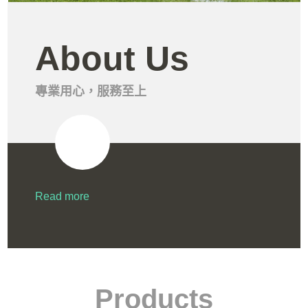
2025-04-17
NBA運彩投注策略與賽事
About Us
I88娛樂城是近年線上博弈市場中頗
數據分析：提升命中率的實
具知名度的娛樂品牌，以豐富的體
務研究
育博彩、真人娛樂與電子遊戲為核
專業用心，服務至上
心特色。平台操作簡便、頁面設計
流暢，深受亞洲玩家喜愛。特別是
2025-03-07
在體育投注領域，I88提供覆蓋全球
NBA運彩投注攻略：賠率
賽事的即時盤口與賠率資訊，包括
台灣運彩（台灣運動彩券）是由台
分析、投注技巧與必勝策略
NBA、歐冠盃、MLB、NFL等頂尖
灣政府合法運營的運動彩票平台，
Read more
聯賽，並支援多種盤口格式與串關
為台灣民眾提供合法的運彩投注選
玩法，滿足不同層級玩家的需求。
項。自從台灣運彩成立以來，它不
僅吸引了大量運動迷，也成為了許
2024-12-16
多投注者的首選平台。台灣運彩的
九州無法登入究竟是技術故
主要特點是提供各種體育賽事的投
Products
障還是永久關閉的徵兆？
注，包括足球、籃球、棒球、排球