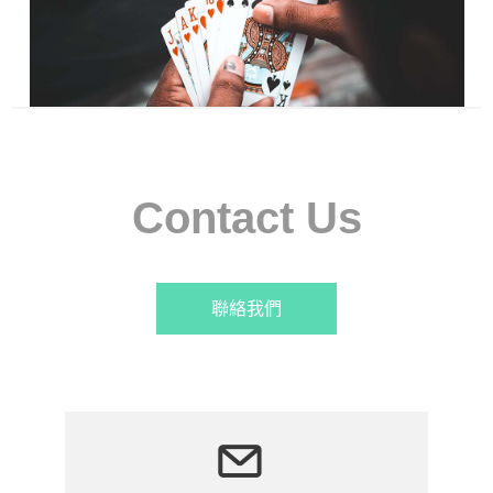
用於搜索彩票號碼之外的內容。有
許多資產可能非常專業，並為您提
供研究前面和著名數字的風險。
2021-11-30
您應該遵循的頂級騙術以擴
大在2022年獲勝的機會
Contact Us
聯絡我們
2021-11-25
世界盃賠率如何在台灣的足
世界盃賠率足球可以在很多方法中
球博彩中確保投注
近似計時。提前利率似乎更有可能
存在一個確定的賭注或套利機會