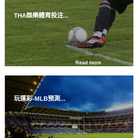
款即可在線玩的老虎機遊戲。這些
遊戲通常由在線娛樂城提供，以此
THA娛樂體育投注...
來吸引新玩家並讓他們有機會嘗試
娛樂城的產品，而無需自己承擔任
2023-01-13
何金錢風險。
在線運動的基礎場中投注
在線體育 場中投注 是一種賭博形
式，玩家可以在其中對各種體育賽
Read more
事的結果下注。
2022-03-15
玩運彩-MLB預測...
娛樂城如何在台灣玩在線賭
娛樂城在老虎機中，相似之處更加
場老虎機
驚人。在以陸地為主的完全賭場
中，老虎機不再是機械的“單臂強
盜”。您將在陸地在線賭場玩的自動