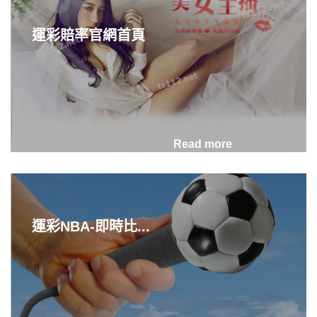
運彩賠率官網首頁
Read more
2025-04-17
運彩NBA-即時比...
NBA運彩投注策略與賽事
I88娛樂城是近年線上博弈市場中頗
數據分析：提升命中率的實
具知名度的娛樂品牌，以豐富的體
務研究
育博彩、真人娛樂與電子遊戲為核
心特色。平台操作簡便、頁面設計