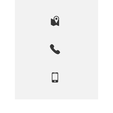
2023-02-07
在線玩百家樂專家指南
百家樂是一款流行的娛樂城遊戲，
已經存在了幾個世紀，但現在可以
在線玩了。對於想要在舒適的家中
享受遊戲的刺激和快節奏動作的玩
家來說，這是個好消息。這是在線
2023-01-25
玩百家樂的專家指南。
在線老虎機無需存款
無需存款的在線老虎機是指無需存
款即可在線玩的老虎機遊戲。這些
遊戲通常由在線娛樂城提供，以此
來吸引新玩家並讓他們有機會嘗試
娛樂城的產品，而無需自己承擔任
2023-01-13
何金錢風險。
在線運動的基礎場中投注
在線體育 場中投注 是一種賭博形