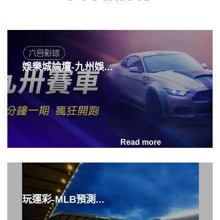
娛樂城論壇-九州娛...
Read more
玩運彩-MLB預測...