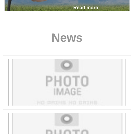
流暢，深受亞洲玩家喜愛。特別是
Read more
2025-03-07
在體育投注領域，I88提供覆蓋全球
NBA運彩投注攻略：賠率
賽事的即時盤口與賠率資訊，包括
台灣運彩（台灣運動彩券）是由台
分析、投注技巧與必勝策略
NBA、歐冠盃、MLB、NFL等頂尖
灣政府合法運營的運動彩票平台，
News
聯賽，並支援多種盤口格式與串關
為台灣民眾提供合法的運彩投注選
玩法，滿足不同層級玩家的需求。
項。自從台灣運彩成立以來，它不
僅吸引了大量運動迷，也成為了許
2024-12-16
多投注者的首選平台。台灣運彩的
九州無法登入究竟是技術故
主要特點是提供各種體育賽事的投
障還是永久關閉的徵兆？
注，包括足球、籃球、棒球、排球
等各項運動，並且依據賽事的類型
和受歡迎程度，提供不同的賠率和
投注方式。
2024-12-16
LEO娛樂城無法登入原因成
謎，是否與九州娛樂城一樣