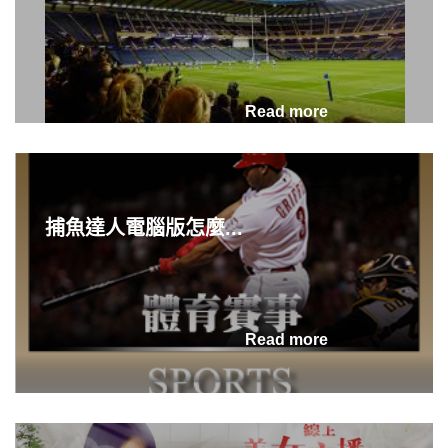
Read more
捕魚達人電腦版怎麼...
Read more