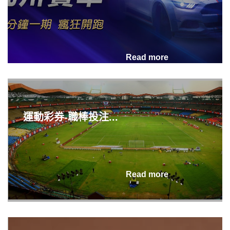
Read more
運動彩券-職棒投注...
Read more