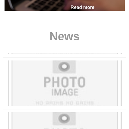
流暢，深受亞洲玩家喜愛。特別是
Read more
2025-03-07
在體育投注領域，I88提供覆蓋全球
NBA運彩投注攻略：賠率
賽事的即時盤口與賠率資訊，包括
台灣運彩（台灣運動彩券）是由台
分析、投注技巧與必勝策略
NBA、歐冠盃、MLB、NFL等頂尖
灣政府合法運營的運動彩票平台，
News
聯賽，並支援多種盤口格式與串關
為台灣民眾提供合法的運彩投注選
玩法，滿足不同層級玩家的需求。
項。自從台灣運彩成立以來，它不
僅吸引了大量運動迷，也成為了許
2024-12-16
多投注者的首選平台。台灣運彩的
九州無法登入究竟是技術故
主要特點是提供各種體育賽事的投
障還是永久關閉的徵兆？
注，包括足球、籃球、棒球、排球
等各項運動，並且依據賽事的類型
和受歡迎程度，提供不同的賠率和
投注方式。
2024-12-16
LEO娛樂城無法登入原因成
謎，是否與九州娛樂城一樣