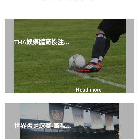
等各項運動，並且依據賽事的類型
和受歡迎程度，提供不同的賠率和
投注方式。
2024-12-16
THA娛樂體育投注...
LEO娛樂城無法登入原因成
謎，是否與九州娛樂城一樣
走向關閉？
Read more
2024-09-27
九州娛樂城詐騙實錄：真實
玩家血淚控訴不出金陷阱！
世界盃足球賽-電視...