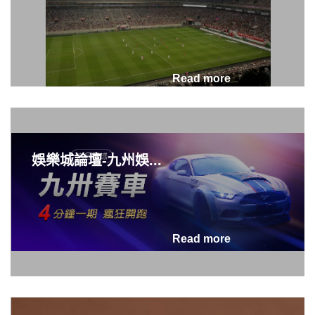
2024-03-20
智慧投資：上班族被動收入
PTT分享與交流！
Read more
2023-02-07
娛樂城論壇-九州娛...
在線玩百家樂專家指南
百家樂是一款流行的娛樂城遊戲，
已經存在了幾個世紀，但現在可以
在線玩了。對於想要在舒適的家中
Read more
享受遊戲的刺激和快節奏動作的玩
家來說，這是個好消息。這是在線
2023-01-25
玩百家樂的專家指南。
在線老虎機無需存款
無需存款的在線老虎機是指無需存