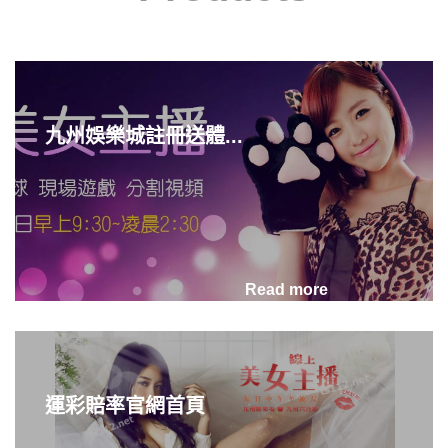
享受遊戲的刺激和快節奏動作的玩
家來說，這是個好消息。這是在線
玩百家樂的專家指南。
九州娛樂城註冊送體...
2023-01-25
在線老虎機無需存款
無需存款的在線老虎機是指無需存
款即可在線玩的老虎機遊戲。這些
Read more
遊戲通常由在線娛樂城提供，以此
來吸引新玩家並讓他們有機會嘗試
娛樂城的產品，而無需自己承擔任
何金錢風險。
運彩賠率官網首頁