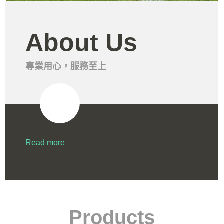
2024-03-20
智慧投資：上班族被動收入
About Us
PTT分享與交流！
專業用心，服務至上
Read more
2023-02-07
在線玩百家樂專家指南
百家樂是一款流行的娛樂城遊戲，
已經存在了幾個世紀，但現在可以
Products
在線玩了。對於想要在舒適的家中