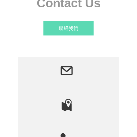
Contact Us
聯絡我們
2021-11-25
世界盃賠率如何在台灣的足
世界盃賠率足球可以在很多方法中
球博彩中確保投注
近似計時。提前利率似乎更有可能
存在一個確定的賭注或套利機會
2021-11-18