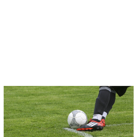
2024-09-27
九州娛樂城詐騙實錄：真實
玩家血淚控訴不出金陷阱！