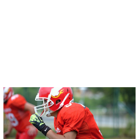
僅吸引了大量運動迷，也成為了許
多投注者的首選平台。台灣運彩的
主要特點是提供各種體育賽事的投
注，包括足球、籃球、棒球、排球
等各項運動，並且依據賽事的類型
和受歡迎程度，提供不同的賠率和
2024-12-16
投注方式。
九州無法登入究竟是技術故
障還是永久關閉的徵兆？