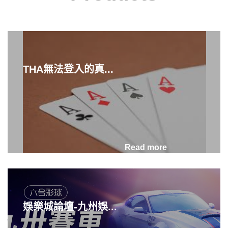
THA無法登入的真...
2024-03-20
智慧投資：上班族被動收入
PTT分享與交流！
Read more
娛樂城論壇-九州娛...