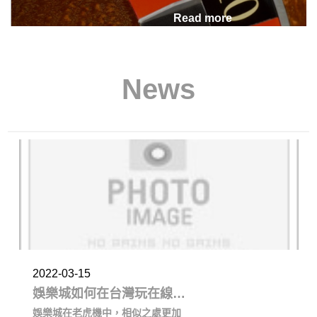
Read more
2022-03-15
娛樂城如何在台灣玩在線賭
News
娛樂城在老虎機中，相似之處更加
場老虎機
驚人。在以陸地為主的完全賭場
中，老虎機不再是機械的“單臂強
盜”。您將在陸地在線賭場玩的自動
老虎機與您將在互聯網在線玩的自
動老虎機完全相似賭場。
2022-01-04
百家樂台灣有哪些很棒的在
百家樂關於基諾，您需要不要忘記
線賭場遊戲