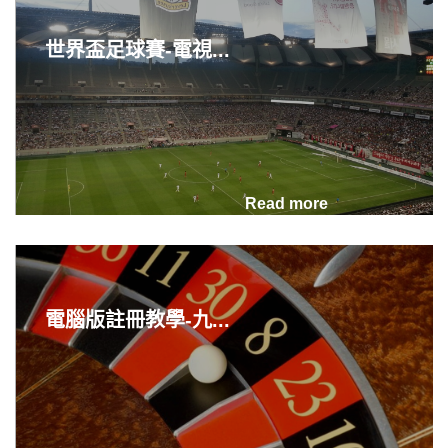
遊戲通常由在線娛樂城提供，以此
來吸引新玩家並讓他們有機會嘗試
世界盃足球賽-電視...
娛樂城的產品，而無需自己承擔任
何金錢風險。
Read more
2023-01-13
在線運動的基礎場中投注
在線體育 場中投注 是一種賭博形
式，玩家可以在其中對各種體育賽
電腦版註冊教學-九...
事的結果下注。