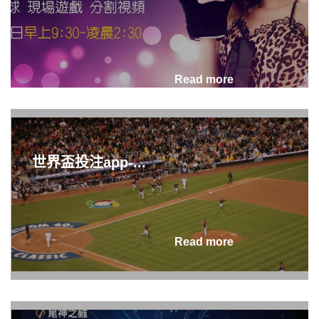
Read more
世界盃投注app-...
Read more
2025-04-17
NBA運彩投注策略與賽事
I88娛樂城是近年線上博弈市場中頗
數據分析：提升命中率的實
具知名度的娛樂品牌，以豐富的體
務研究