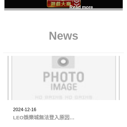
注，包括足球、籃球、棒球、排球
Read more
等各項運動，並且依據賽事的類型
和受歡迎程度，提供不同的賠率和
2024-12-16
投注方式。
九州無法登入究竟是技術故
News
障還是永久關閉的徵兆？
2024-12-16
LEO娛樂城無法登入原因成
謎，是否與九州娛樂城一樣