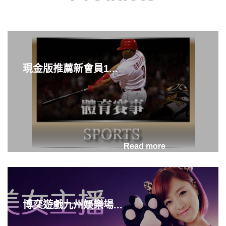
現金版推薦新會員1...
Read more
博奕遊戲九州娛樂場...