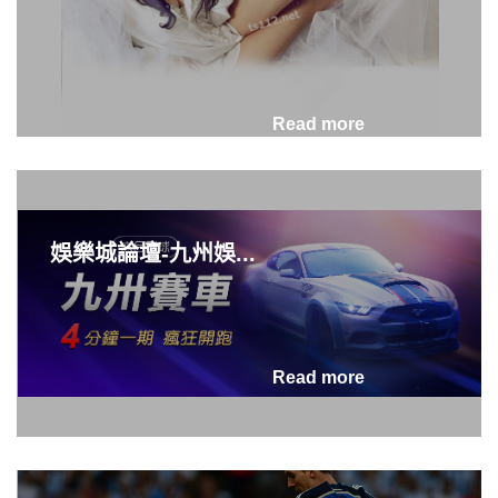
Read more
2025-04-17
娛樂城論壇-九州娛...
NBA運彩投注策略與賽事
I88娛樂城是近年線上博弈市場中頗
數據分析：提升命中率的實
具知名度的娛樂品牌，以豐富的體
務研究
育博彩、真人娛樂與電子遊戲為核
Read more
心特色。平台操作簡便、頁面設計
流暢，深受亞洲玩家喜愛。特別是
2025-03-07
在體育投注領域，I88提供覆蓋全球
NBA運彩投注攻略：賠率
賽事的即時盤口與賠率資訊，包括
台灣運彩（台灣運動彩券）是由台
分析、投注技巧與必勝策略
NBA、歐冠盃、MLB、NFL等頂尖