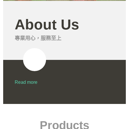
About Us
專業用心，服務至上
Read more
Products