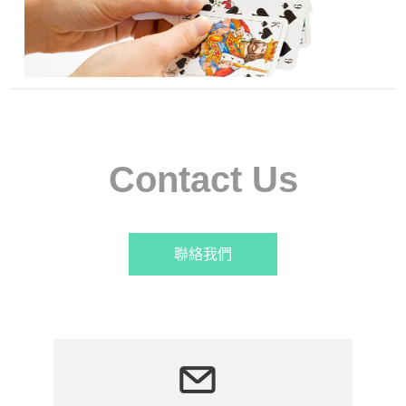
已經存在了幾個世紀，但現在可以
在線玩了。對於想要在舒適的家中
享受遊戲的刺激和快節奏動作的玩
家來說，這是個好消息。這是在線
2023-01-25
玩百家樂的專家指南。
在線老虎機無需存款
無需存款的在線老虎機是指無需存
Contact Us
款即可在線玩的老虎機遊戲。這些
遊戲通常由在線娛樂城提供，以此
來吸引新玩家並讓他們有機會嘗試
聯絡我們
娛樂城的產品，而無需自己承擔任
2023-01-13
何金錢風險。
在線運動的基礎場中投注
在線體育 場中投注 是一種賭博形
式，玩家可以在其中對各種體育賽
事的結果下注。