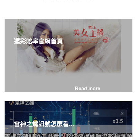
運彩賠率官網首頁
Read more
雷神之鎚訊號怎麼看...