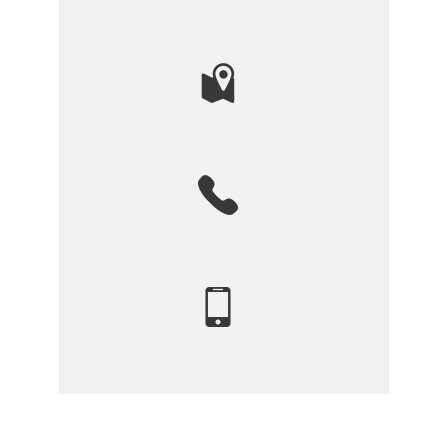
2023-02-07
在線玩百家樂專家指南
百家樂是一款流行的娛樂城遊戲，
已經存在了幾個世紀，但現在可以
在線玩了。對於想要在舒適的家中
享受遊戲的刺激和快節奏動作的玩
家來說，這是個好消息。這是在線
2023-01-25
玩百家樂的專家指南。
在線老虎機無需存款
無需存款的在線老虎機是指無需存
款即可在線玩的老虎機遊戲。這些
遊戲通常由在線娛樂城提供，以此
來吸引新玩家並讓他們有機會嘗試
娛樂城的產品，而無需自己承擔任
2023-01-13
何金錢風險。
在線運動的基礎場中投注
在線體育 場中投注 是一種賭博形