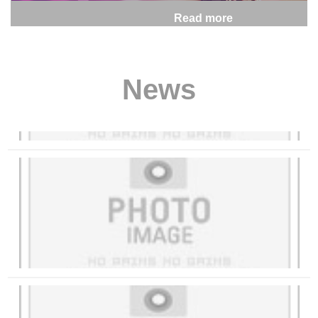
流暢，深受亞洲玩家喜愛。特別是
Read more
2025-03-07
在體育投注領域，I88提供覆蓋全球
NBA運彩投注攻略：賠率
賽事的即時盤口與賠率資訊，包括
台灣運彩（台灣運動彩券）是由台
分析、投注技巧與必勝策略
NBA、歐冠盃、MLB、NFL等頂尖
灣政府合法運營的運動彩票平台，
News
聯賽，並支援多種盤口格式與串關
為台灣民眾提供合法的運彩投注選
玩法，滿足不同層級玩家的需求。
項。自從台灣運彩成立以來，它不
僅吸引了大量運動迷，也成為了許
2024-12-16
多投注者的首選平台。台灣運彩的
九州無法登入究竟是技術故
主要特點是提供各種體育賽事的投
障還是永久關閉的徵兆？
注，包括足球、籃球、棒球、排球
等各項運動，並且依據賽事的類型
和受歡迎程度，提供不同的賠率和
投注方式。
2024-12-16
LEO娛樂城無法登入原因成
謎，是否與九州娛樂城一樣