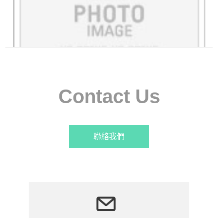
走向關閉？
2024-09-27
九州娛樂城詐騙實錄：真實
玩家血淚控訴不出金陷阱！
Contact Us
聯絡我們
2024-03-20
智慧投資：上班族被動收入
PTT分享與交流！