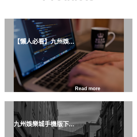
【懶人必看】九州娛...
Read more
九州娛樂城手機版下...