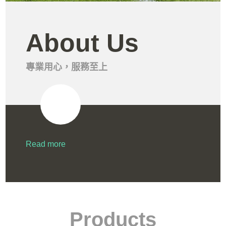
About Us
專業用心，服務至上
Read more
Products