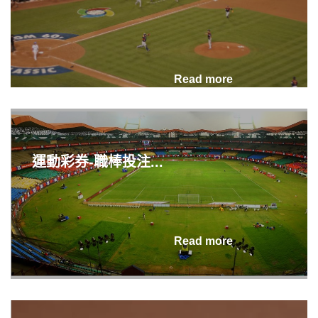
Read more
2025-04-17
運動彩券-職棒投注...
NBA運彩投注策略與賽事
I88娛樂城是近年線上博弈市場中頗
數據分析：提升命中率的實
具知名度的娛樂品牌，以豐富的體
務研究
育博彩、真人娛樂與電子遊戲為核
Read more
心特色。平台操作簡便、頁面設計
流暢，深受亞洲玩家喜愛。特別是
2025-03-07
在體育投注領域，I88提供覆蓋全球
NBA運彩投注攻略：賠率
賽事的即時盤口與賠率資訊，包括
台灣運彩（台灣運動彩券）是由台
分析、投注技巧與必勝策略
NBA、歐冠盃、MLB、NFL等頂尖