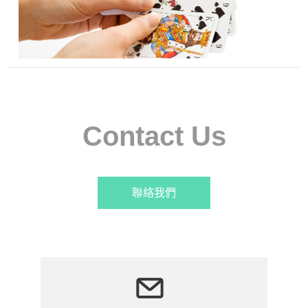
已經存在了幾個世紀，但現在可以
在線玩了。對於想要在舒適的家中
享受遊戲的刺激和快節奏動作的玩
家來說，這是個好消息。這是在線
2023-01-25
玩百家樂的專家指南。
在線老虎機無需存款
無需存款的在線老虎機是指無需存
Contact Us
款即可在線玩的老虎機遊戲。這些
遊戲通常由在線娛樂城提供，以此
來吸引新玩家並讓他們有機會嘗試
聯絡我們
娛樂城的產品，而無需自己承擔任
2023-01-13
何金錢風險。
在線運動的基礎場中投注
在線體育 場中投注 是一種賭博形
式，玩家可以在其中對各種體育賽
事的結果下注。