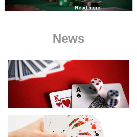
Read more
2024-09-27
九州娛樂城詐騙實錄：真實
玩家血淚控訴不出金陷阱！
News
2024-03-20
智慧投資：上班族被動收入
PTT分享與交流！
2023-02-07
在線玩百家樂專家指南
百家樂是一款流行的娛樂城遊戲，