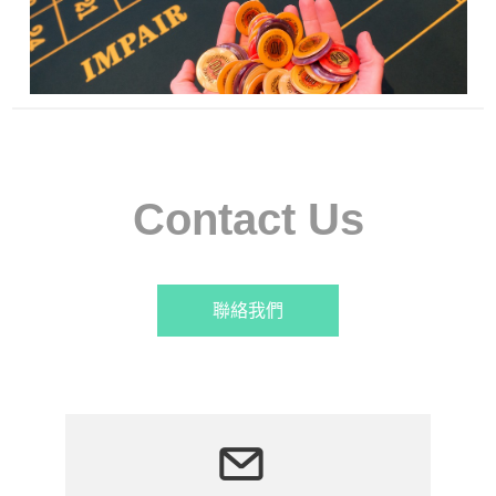
百家樂關於基諾，您需要不要忘記
線賭場遊戲
的一個要素是，它遠非一項真正的
危險運動。沒有任何方式可以預期
會抽取哪些數字。並且前面的球體
現在將不再對下一個球體產生影
2021-12-14
響。這項運動被認為是自然的娛
i88娛樂城台灣的紙牌遊戲
樂。
Contact Us
i88娛樂城百家樂在線賭場運動及其
是怎樣的
所有版本如今在國際世界各地都得
到了執行和珍視。這就是為什麼這
項運動感覺自己在完全以土地為基
聯絡我們
礎的完全賭場中陷入困境並不出人
2021-12-06
意料，它開始發展，尋找新的領域
今彩539如何在台灣在線彩
來展示自己。
今彩539網絡是一個出色的設備，
票中使用號碼
用於搜索彩票號碼之外的內容。有
許多資產可能非常專業，並為您提