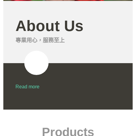
About Us
專業用心，服務至上
Read more
2025-04-17
Products
NBA運彩投注策略與賽事