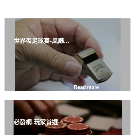
世界盃足球賽-風靡...
Read more
必發網-玩家首選