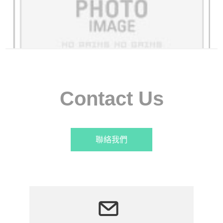
走向關閉？
2024-09-27
九州娛樂城詐騙實錄：真實
玩家血淚控訴不出金陷阱！
Contact Us
聯絡我們
2024-03-20
智慧投資：上班族被動收入
PTT分享與交流！