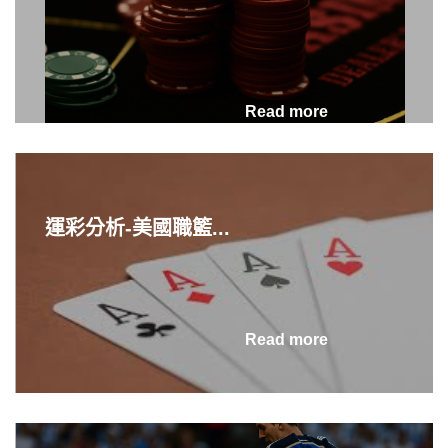
Read more
運彩分析-美國職籃...
Read more