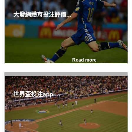
大發網體育投注評價...
Read more
2025-04-17
世界盃投注app-...
NBA運彩投注策略與賽事
I88娛樂城是近年線上博弈市場中頗
數據分析：提升命中率的實
具知名度的娛樂品牌，以豐富的體
務研究
育博彩、真人娛樂與電子遊戲為核
心特色。平台操作簡便、頁面設計