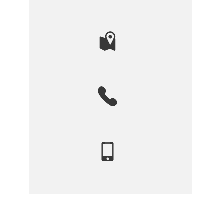
來吸引新玩家並讓他們有機會嘗試
娛樂城的產品，而無需自己承擔任
2023-01-13
何金錢風險。
在線運動的基礎場中投注
在線體育 場中投注 是一種賭博形
式，玩家可以在其中對各種體育賽
事的結果下注。
2022-03-15
娛樂城如何在台灣玩在線賭
娛樂城在老虎機中，相似之處更加
場老虎機
驚人。在以陸地為主的完全賭場
中，老虎機不再是機械的“單臂強
盜”。您將在陸地在線賭場玩的自動
老虎機與您將在互聯網在線玩的自
2022-01-04
動老虎機完全相似賭場。