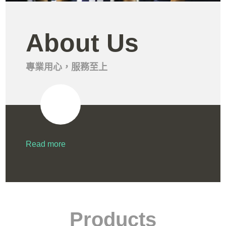
About Us
專業用心，服務至上
Read more
Products