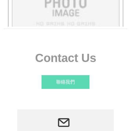
走向關閉？
2024-09-27
九州娛樂城詐騙實錄：真實
玩家血淚控訴不出金陷阱！
Contact Us
聯絡我們
2024-03-20
智慧投資：上班族被動收入
PTT分享與交流！