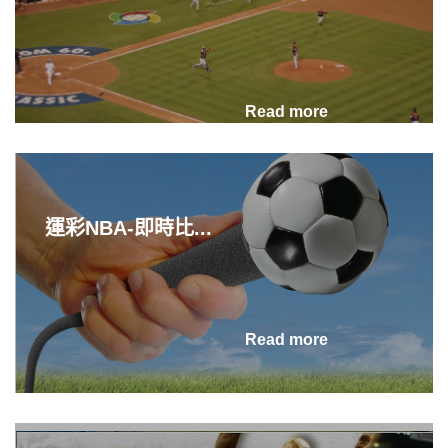
Read more
運彩NBA-即時比...
Read more