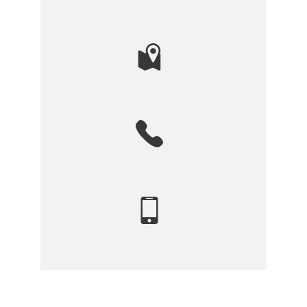
家來說，這是個好消息。這是在線
2023-01-25
玩百家樂的專家指南。
在線老虎機無需存款
無需存款的在線老虎機是指無需存
款即可在線玩的老虎機遊戲。這些
遊戲通常由在線娛樂城提供，以此
來吸引新玩家並讓他們有機會嘗試
娛樂城的產品，而無需自己承擔任
2023-01-13
何金錢風險。
在線運動的基礎場中投注
在線體育 場中投注 是一種賭博形
式，玩家可以在其中對各種體育賽
事的結果下注。
2022-03-15
娛樂城如何在台灣玩在線賭
娛樂城在老虎機中，相似之處更加