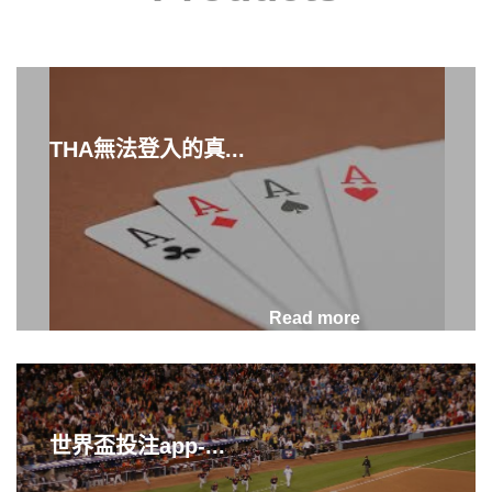
THA無法登入的真...
Read more
世界盃投注app-...