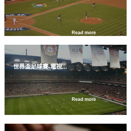
Read more
世界盃足球賽-電視...
Read more