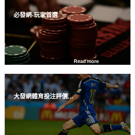
必發網-玩家首選
2025-04-17
NBA運彩投注策略與賽事
I88娛樂城是近年線上博弈市場中頗
數據分析：提升命中率的實
具知名度的娛樂品牌，以豐富的體
務研究
Read more
育博彩、真人娛樂與電子遊戲為核
心特色。平台操作簡便、頁面設計
流暢，深受亞洲玩家喜愛。特別是
2025-03-07
在體育投注領域，I88提供覆蓋全球
大發網體育投注評價...
NBA運彩投注攻略：賠率
賽事的即時盤口與賠率資訊，包括
台灣運彩（台灣運動彩券）是由台
分析、投注技巧與必勝策略
NBA、歐冠盃、MLB、NFL等頂尖
灣政府合法運營的運動彩票平台，
聯賽，並支援多種盤口格式與串關
為台灣民眾提供合法的運彩投注選
玩法，滿足不同層級玩家的需求。
項。自從台灣運彩成立以來，它不