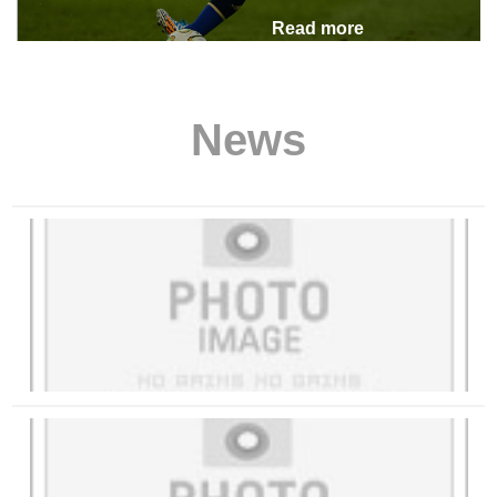
僅吸引了大量運動迷，也成為了許
Read more
2024-12-16
多投注者的首選平台。台灣運彩的
九州無法登入究竟是技術故
主要特點是提供各種體育賽事的投
障還是永久關閉的徵兆？
注，包括足球、籃球、棒球、排球
News
等各項運動，並且依據賽事的類型
和受歡迎程度，提供不同的賠率和
投注方式。
2024-12-16
LEO娛樂城無法登入原因成
謎，是否與九州娛樂城一樣
走向關閉？
2024-09-27
九州娛樂城詐騙實錄：真實
玩家血淚控訴不出金陷阱！